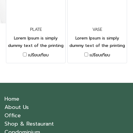
PLATE
VASE
Lorem Ipsum is simply
Lorem Ipsum is simply
dummy text of the printing
dummy text of the printing
and typesetting industry.
and typesetting industry.
เปรียบเทียบ
เปรียบเทียบ
Home
About Us
Office
Shop & Restaurant
Condominium