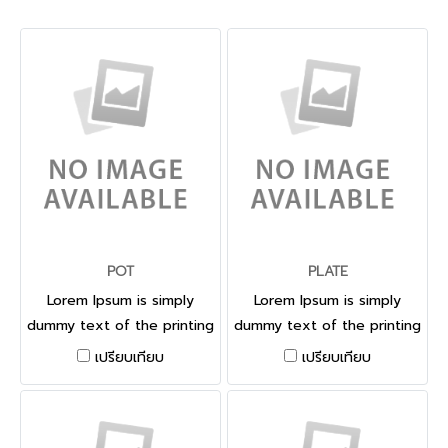
POT
PLATE
Lorem Ipsum is simply
Lorem Ipsum is simply
dummy text of the printing
dummy text of the printing
and typesetting industry.
and typesetting industry.
เปรียบเทียบ
เปรียบเทียบ